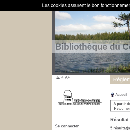
Les cookies assurent le bon fonctionnement 
Bibliothèque du C
A-
A
A+
Règlem
Accueil
A partir d
Retourner 
Résultat
Se connecter
5 résultat(