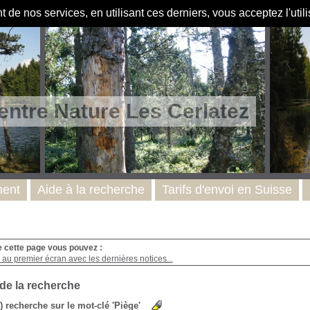
de nos services, en utilisant ces derniers, vous acceptez l'util
entre Nature Les Cerlatez
ent
Aide à la recherche
Tarifs d'envoi en Suisse
e cette page vous pouvez :
au premier écran avec les dernières notices...
 de la recherche
s) recherche sur le mot-clé 'Piège'