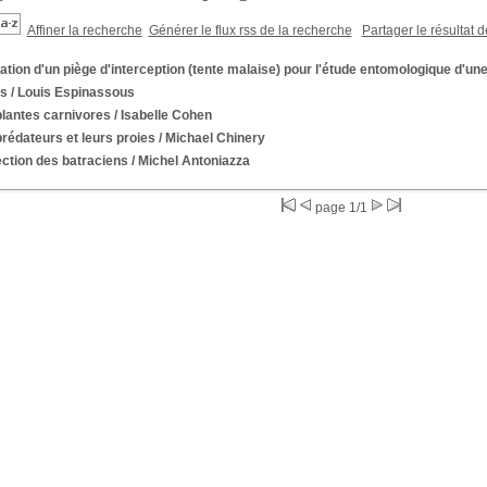
Affiner la recherche
Générer le flux rss de la recherche
Partager le résultat 
sation d'un piège d'interception (tente malaise) pour l'étude entomologique d'une
es
/ Louis Espinassous
plantes carnivores
/ Isabelle Cohen
rédateurs et leurs proies
/ Michael Chinery
ction des batraciens
/ Michel Antoniazza
page 1/1