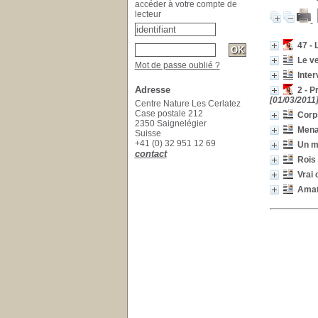
accéder à votre compte de
lecteur
47 - 
Le ve
Mot de passe oublié ?
Inter
Adresse
2 - P
[01/03/2011]
Centre Nature Les Cerlatez
Case postale 212
Corps
2350 Saignelégier
Mena
Suisse
+41 (0) 32 951 12 69
Un mi
contact
Rois 
Vrai 
Amat