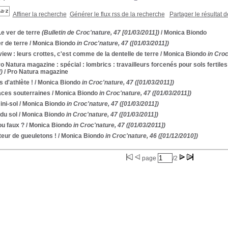
Affiner la recherche
Générer le flux rss de la recherche
Partager le résultat 
Le ver de terre
(Bulletin de Croc'nature, 47 [01/03/2011])
/ Monica Biondo
r de terre
/ Monica Biondo
in Croc'nature, 47 ([01/03/2011])
view : leurs crottes, c'est comme de la dentelle de terre
/ Monica Biondo
in Croc
ro Natura magazine : spécial : lombrics : travailleurs forcenés pour sols fertiles
)
/ Pro Natura magazine
 d'athlète !
/ Monica Biondo
in Croc'nature, 47 ([01/03/2011])
ces souterraines
/ Monica Biondo
in Croc'nature, 47 ([01/03/2011])
ni-sol
/ Monica Biondo
in Croc'nature, 47 ([01/03/2011])
du sol
/ Monica Biondo
in Croc'nature, 47 ([01/03/2011])
ou faux ?
/ Monica Biondo
in Croc'nature, 47 ([01/03/2011])
eur de gueuletons !
/ Monica Biondo
in Croc'nature, 46 ([01/12/2010])
page
/2