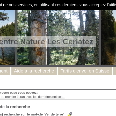
de nos services, en utilisant ces derniers, vous acceptez l'util
entre Nature Les Cerlatez
ent
Aide à la recherche
Tarifs d'envoi en Suisse
e cette page vous pouvez :
au premier écran avec les dernières notices...
 de la recherche
(s) recherche sur le mot-clé 'Ver de terre'