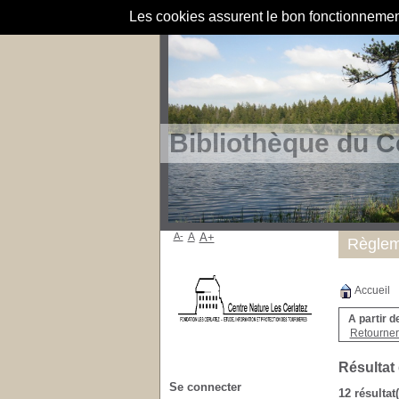
Les cookies assurent le bon fonctionnement 
Bibliothèque du C
A-
A
A+
Règlem
Accueil
A partir d
Retourner 
Résultat
Se connecter
12 résultat