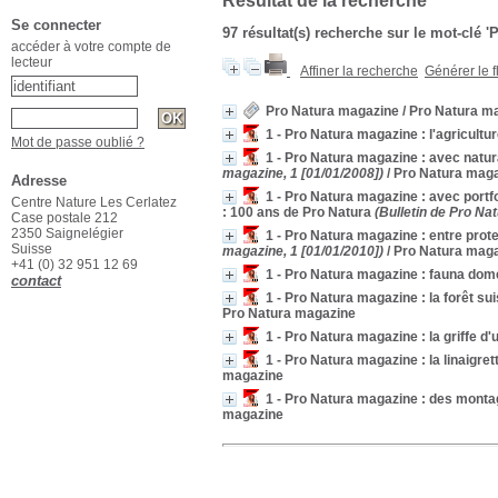
Résultat de la recherche
Se connecter
97 résultat(s) recherche sur le mot-clé 
accéder à votre compte de
lecteur
Affiner la recherche
Générer le f
Pro Natura magazine
/ Pro Natura m
1 - Pro Natura magazine : l'agricult
Mot de passe oublié ?
1 - Pro Natura magazine : avec natura
magazine, 1 [01/01/2008])
/ Pro Natura mag
Adresse
1 - Pro Natura magazine : avec portfo
Centre Nature Les Cerlatez
: 100 ans de Pro Natura
(Bulletin de Pro Na
Case postale 212
2350 Saignelégier
1 - Pro Natura magazine : entre protec
Suisse
magazine, 1 [01/01/2010])
/ Pro Natura mag
+41 (0) 32 951 12 69
1 - Pro Natura magazine : fauna dome
contact
1 - Pro Natura magazine : la forêt 
Pro Natura magazine
1 - Pro Natura magazine : la griffe d
1 - Pro Natura magazine : la linaigret
magazine
1 - Pro Natura magazine : des mon
magazine