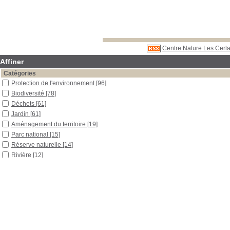
Centre Nature Les Cerla
Affiner
Catégories
Protection de l'environnement
[96]
Biodiversité
[78]
Déchets
[61]
Jardin
[61]
Aménagement du territoire
[19]
Parc national
[15]
Réserve naturelle
[14]
Rivière
[12]
Environnement
[10]
Paysage
[10]
Milieux naturels
[7]
Ruisseau
[7]
Agriculture biologique
[5]
Aménagement urbain
[5]
Disparition d'espèce
[5]