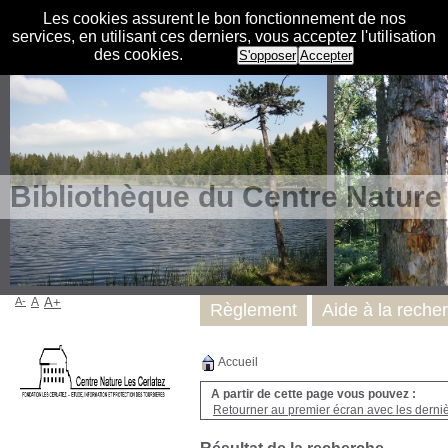
Les cookies assurent le bon fonctionnement de nos
services, en utilisant ces derniers, vous acceptez l'utilisation
des cookies.
S'opposer
Accepter
Bibliothèque du Centre Nature
A-
A
A+
Règlement
Aide à la reche
Accueil
A partir de cette page vous pouvez :
Retourner au premier écran avec les dernièr