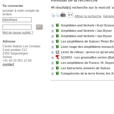
Résultat de la recherche
Se connecter
44 résultat(s) recherche sur le mot-clé 
accéder à votre compte de
lecteur
Affiner la recherche
Générer 
Amphibien und Verkehr
/ Kurt Gross
Amphibien und Verkehr
/ Jan Ryser
Mot de passe oublié ?
Amphibien und Verkehr
/ Jan Ryser
Adresse
Les amphibiens de Suisse
/ Peter B
Centre Nature Les Cerlatez
Liste rouge des amphibiens menacé
Case postale 212
Lever de rideau : qu'est-ce qu'un am
2350 Saignelégier
Suisse
11/2003 - Les grenouilles vertes
(Bul
+41 (0) 32 951 12 69
Les amphibiens de France
/ R. Guyet
contact
Les batraciens anoures de Suisse
Conquérents de la terre ferme, les 