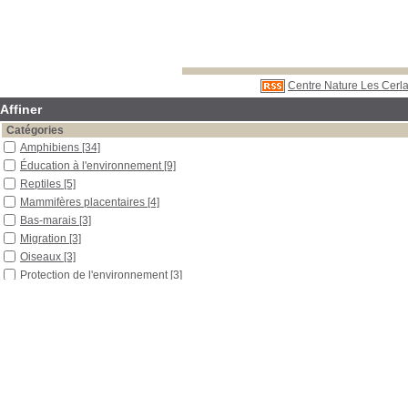
Centre Nature Les Cerla
Affiner
Catégories
Amphibiens
[34]
Éducation à l'environnement
[9]
Reptiles
[5]
Mammifères placentaires
[4]
Bas-marais
[3]
Migration
[3]
Oiseaux
[3]
Protection de l'environnement
[3]
Biodiversité
[2]
Déchets
[2]
Disparition d'espèce
[2]
Grenouilles
[2]
Invertébrés
[2]
Jardin
[2]
Outils pédagogiques
[2]