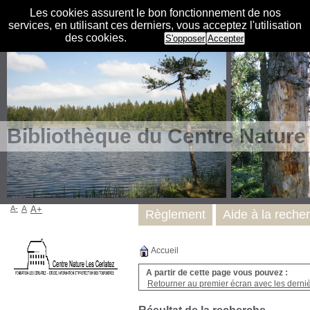
Les cookies assurent le bon fonctionnement de nos
services, en utilisant ces derniers, vous acceptez l'utilisation
des cookies.
S'opposer
Accepter
Bibliothèque du Centre Nature
A-
A
A+
Règlement
Aide à la reche
Accueil
A partir de cette page vous pouvez :
Retourner au premier écran avec les dernièr