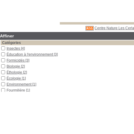
Centre Nature Les Cerla
Affiner
Catégories
Insectes
[4]
Éducation à l'environnement
[3]
Formicidés
[3]
Biologie
[2]
Éthologie
[2]
Écologie
[1]
Environnement
[1]
Fourmilière
[1]
Ouvrage scolaire
[1]
Protection de l'environnement
[1]
Sciences
[1]
Localisation
Libre accès
[10]
Section
Boîtes et classeurs
[2]