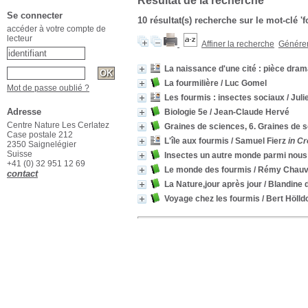
Résultat de la recherche
Se connecter
10 résultat(s) recherche sur le mot-clé '
accéder à votre compte de
lecteur
Affiner la recherche
Générer 
La naissance d'une cité : pièce dram
La fourmilière
/ Luc Gomel
Mot de passe oublié ?
Les fourmis : insectes sociaux
/ Juli
Adresse
Biologie 5e
/ Jean-Claude Hervé
Centre Nature Les Cerlatez
Graines de sciences, 6. Graines de 
Case postale 212
L'île aux fourmis
/ Samuel Fierz
in Cr
2350 Saignelégier
Suisse
Insectes un autre monde parmi nous
+41 (0) 32 951 12 69
Le monde des fourmis
/ Rémy Chauv
contact
La Nature,jour après jour
/ Blandine 
Voyage chez les fourmis
/ Bert Hölld