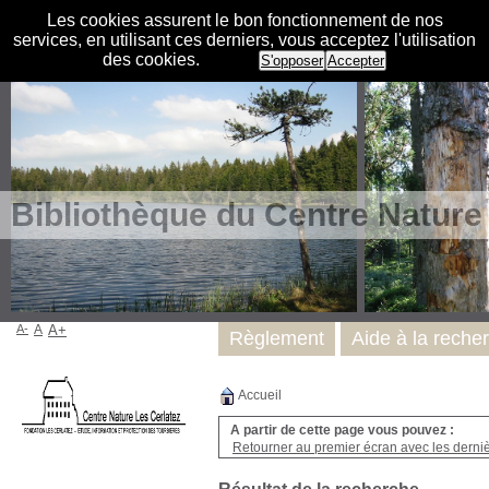
Les cookies assurent le bon fonctionnement de nos
services, en utilisant ces derniers, vous acceptez l'utilisation
des cookies.
S'opposer
Accepter
Bibliothèque du Centre Nature
A-
A
A+
Règlement
Aide à la reche
Accueil
A partir de cette page vous pouvez :
Retourner au premier écran avec les dernièr