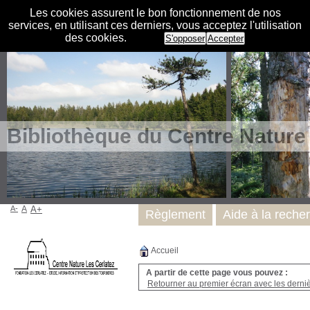
Les cookies assurent le bon fonctionnement de nos
services, en utilisant ces derniers, vous acceptez l'utilisation
des cookies.
S'opposer
Accepter
Bibliothèque du Centre Nature
A-
A
A+
Règlement
Aide à la reche
Accueil
A partir de cette page vous pouvez :
Retourner au premier écran avec les dernièr