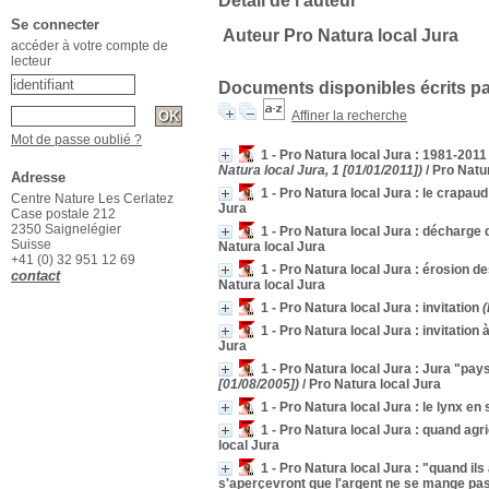
Détail de l'auteur
Se connecter
Auteur Pro Natura local Jura
accéder à votre compte de
lecteur
Documents disponibles écrits pa
Affiner la recherche
Mot de passe oublié ?
1 - Pro Natura local Jura : 1981-2011 
Natura local Jura, 1 [01/01/2011])
/ Pro Natu
Adresse
1 - Pro Natura local Jura : le crapau
Centre Nature Les Cerlatez
Jura
Case postale 212
2350 Saignelégier
1 - Pro Natura local Jura : décharge
Suisse
Natura local Jura
+41 (0) 32 951 12 69
1 - Pro Natura local Jura : érosion d
contact
Natura local Jura
1 - Pro Natura local Jura : invitation
(
1 - Pro Natura local Jura : invitation
Jura
1 - Pro Natura local Jura : Jura "pay
[01/08/2005])
/ Pro Natura local Jura
1 - Pro Natura local Jura : le lynx en 
1 - Pro Natura local Jura : quand agr
local Jura
1 - Pro Natura local Jura : "quand ils
s'aperçevront que l'argent ne se mange pa