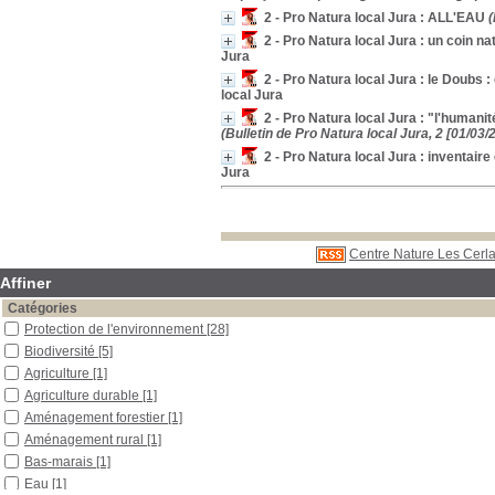
2 - Pro Natura local Jura : ALL'EAU
(
2 - Pro Natura local Jura : un coin na
Jura
2 - Pro Natura local Jura : le Doubs 
local Jura
2 - Pro Natura local Jura : "l'humanit
(Bulletin de Pro Natura local Jura, 2 [01/03/
2 - Pro Natura local Jura : inventaire
Jura
Centre Nature Les Cerla
Affiner
Catégories
Protection de l'environnement
[28]
Biodiversité
[5]
Agriculture
[1]
Agriculture durable
[1]
Aménagement forestier
[1]
Aménagement rural
[1]
Bas-marais
[1]
Eau
[1]