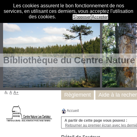
Les cookies assurent le bon fonctionnement de nos
services, en utilisant ces derniers, vous acceptez l'utilisation
des cookies.
S'opposer
Accepter
Bibliothèque du Centre Nature
A-
A
A+
Règlement
Aide à la reche
Accueil
A partir de cette page vous pouvez :
Retourner au premier écran avec les dernièr