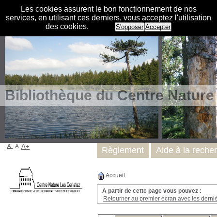
Les cookies assurent le bon fonctionnement de nos
services, en utilisant ces derniers, vous acceptez l'utilisation
des cookies.
S'opposer
Accepter
Bibliothèque du Centre Nature
A-
A
A+
Règlement
Aide à la reche
Accueil
A partir de cette page vous pouvez :
Retourner au premier écran avec les dernièr