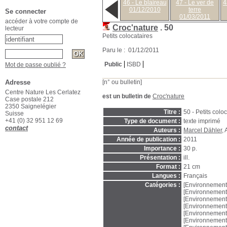
46 - Le blaireau
47 - Le ver de
4
01/12/2010
terre
Se connecter
01/03/2011
accéder à votre compte de
Croc'nature
.
50
lecteur
Petits colocataires
Paru le : 01/12/2011
Public
ISBD
Mot de passe oublié ?
Adresse
[n° ou bulletin]
Centre Nature Les Cerlatez
est un bulletin de
Croc'nature
Case postale 212
2350 Saignelégier
Titre :
50 - Petits colo
Suisse
+41 (0) 32 951 12 69
Type de document :
texte imprimé
contact
Auteurs :
Marcel Dähler
, 
Année de publication :
2011
Importance :
30 p.
Présentation :
ill.
Format :
21 cm
Langues :
Français
Catégories :
[Environnement
[Environnement
[Environnement
[Environnement
[Environnement
[Environnement