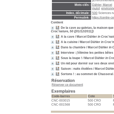
[Environnement
Mots-clés :
Dähler, Marcel
mulot
environ
Index. décimale :
500
Sciences n
Permalink :
https://centre-
Contient
De la cave au galetas, la maison que 
Croc'nature, 50 ([01/12/2011])
A la cave
/ Marcel Dähler
in Croc'nat
A la cuisine
/ Marcel Dähler
in Croc'n
Dans la chambre
/ Marcel Dähler
in 
Interview : j'élimine les petites bête
Sous la loupe !
/ Marcel Dähler
in Cro
Un nid pour dormir sur ses deux oreil
Saison : nuits étoilées
/ Marcel Dähle
Sortons ! : au sommet de Chasseral
Réservation
Réserver ce document
Exemplaires
Code-barres
Cote
CNC-003015
500 CRO
CNC-001568
500 CRO