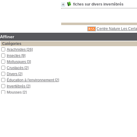
fiches sur divers invertébrés
Centre Nature Les Cerla
Affiner
Catégories
Arachnides
[26]
Insectes
[9]
Mollusques
[3]
Crustacés
[2]
Divers
[2]
Éducation à l'environnement
[2]
Invertébrés
[2]
Mousses
[2]
Outils pédagogiques
[2]
Souris domestique
[2]
Aménagement urbain
[1]
Animaux nuisibles
[1]
Biologie
[1]
Cassettes vidéos
[1]
Culicidés
[1]