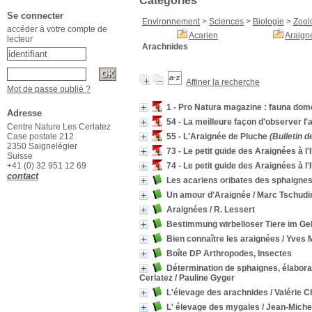
Catégories
Se connecter
Environnement
>
Sciences
>
Biologie
>
Zool
accéder à votre compte de
Acarien
Araign
lecteur
Arachnides
Affiner la recherche
Mot de passe oublié ?
1 - Pro Natura magazine : fauna dome
Adresse
54 - La meilleure façon d'observer l
Centre Nature Les Cerlatez
Case postale 212
55 - L'Araignée de Pluche
(Bulletin d
2350 Saignelégier
73 - Le petit guide des Araignées à l
Suisse
+41 (0) 32 951 12 69
74 - Le petit guide des Araignées à l
contact
Les acariens oribates des sphaignes
Un amour d'Araignée
/ Marc Tschudi
Araignées
/ R. Lessert
Bestimmung wirbelloser Tiere im Ge
Bien connaître les araignées
/ Yves 
Boîte DP Arthropodes, Insectes
Détermination de sphaignes, élaborat
Cerlatez
/ Pauline Gyger
L'élevage des arachnides
/ Valérie 
L' élevage des mygales
/ Jean-Miche