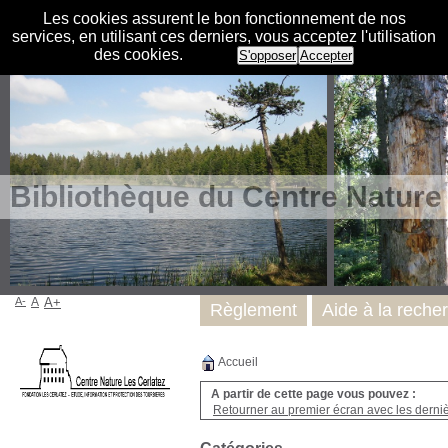
Les cookies assurent le bon fonctionnement de nos
services, en utilisant ces derniers, vous acceptez l'utilisation
des cookies.
S'opposer
Accepter
Bibliothèque du Centre Nature
A-
A
A+
Règlement
Aide à la reche
Accueil
A partir de cette page vous pouvez :
Retourner au premier écran avec les dernièr