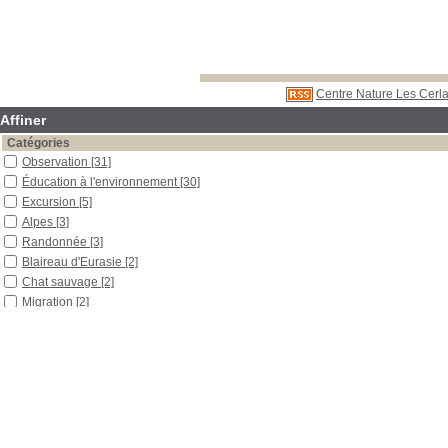
Centre Nature Les Cerla
Affiner
Catégories
Observation
[31]
Éducation à l'environnement
[30]
Excursion
[5]
Alpes
[3]
Randonnée
[3]
Blaireau d'Eurasie
[2]
Chat sauvage
[2]
Migration
[2]
Oiseaux
[2]
Amours
[1]
Arachnides
[1]
Bec-croisé des sapins
[1]
Bécasseau cocorli
[1]
Campagnol terrestre
[1]
Chevalier arlequin
[1]