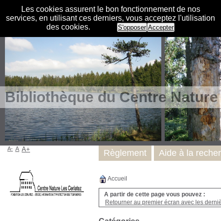
Les cookies assurent le bon fonctionnement de nos
services, en utilisant ces derniers, vous acceptez l'utilisation
des cookies.
S'opposer
Accepter
Bibliothèque du Centre Nature
A-
A
A+
Règlement
Aide à la reche
Accueil
A partir de cette page vous pouvez :
Retourner au premier écran avec les dernièr