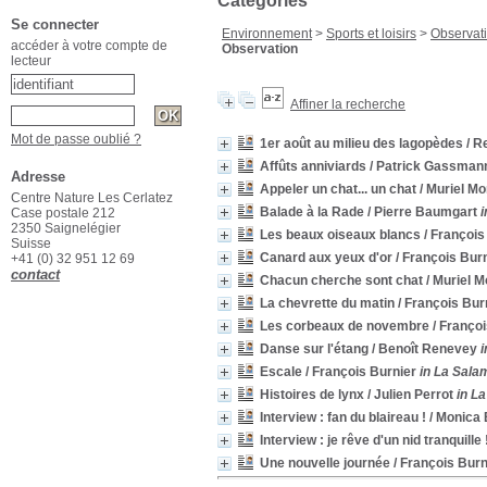
Catégories
Se connecter
Environnement
>
Sports et loisirs
>
Observat
accéder à votre compte de
Observation
lecteur
Affiner la recherche
Mot de passe oublié ?
1er août au milieu des lagopèdes
/ R
Affûts anniviards
/ Patrick Gassman
Adresse
Appeler un chat... un chat
/ Muriel M
Centre Nature Les Cerlatez
Balade à la Rade
/ Pierre Baumgart
i
Case postale 212
2350 Saignelégier
Les beaux oiseaux blancs
/ François
Suisse
Canard aux yeux d'or
/ François Bur
+41 (0) 32 951 12 69
contact
Chacun cherche sont chat
/ Muriel 
La chevrette du matin
/ François Bur
Les corbeaux de novembre
/ Françoi
Danse sur l'étang
/ Benoît Renevey
i
Escale
/ François Burnier
in La Sala
Histoires de lynx
/ Julien Perrot
in L
Interview : fan du blaireau !
/ Monica 
Interview : je rêve d'un nid tranquille 
Une nouvelle journée
/ François Burn