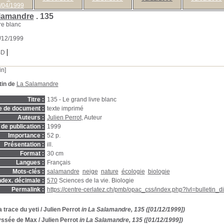
/04/1999
lamandre
.
135
re blanc
1/12/1999
BD
in]
tin de
La Salamandre
Titre :
135 - Le grand livre blanc
e de document :
texte imprimé
Auteurs :
Julien Perrot
, Auteur
de publication :
1999
Importance :
52 p.
Présentation :
ill.
Format :
30 cm
Langues :
Français
Mots-clés :
salamandre
neige
nature
écologie
biologie
ndex. décimale :
570
Sciences de la vie. Biologie
Permalink :
https://centre-cerlatez.ch/pmb/opac_css/index.php?lvl=bulletin_
a trace du yeti
/ Julien Perrot
in La Salamandre, 135 ([01/12/1999])
yssée de Max
/ Julien Perrot
in La Salamandre, 135 ([01/12/1999])