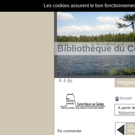
Les cookies assurent le bon fonctionnement 
Bibliothèque du C
A-
A
A+
Règlem
Accueil
A partir d
Retourner 
131 
vous
Se connecter