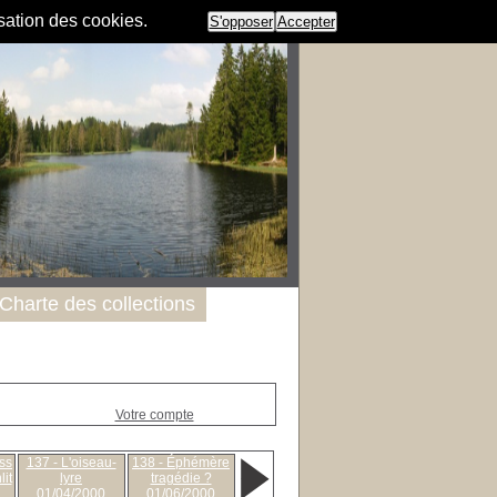
isation des cookies.
S'opposer
Accepter
Charte des collections
Votre compte
ss
137 - L'oiseau-
138 - Éphémère
lit
lyre
tragédie ?
01/04/2000
01/06/2000