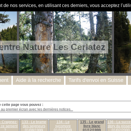
de nos services, en utilisant ces derniers, vous acceptez l'util
entre Nature Les Cerlatez
ent
Aide à la recherche
Tarifs d'envoi en Suisse
e cette page vous pouvez :
au premier écran avec les dernières notices...
- Craignez-
133 - Le brame
134 - Le
135 - Le grand
136 - La succe
 ce serpent
des seigneurs
sycomore
livre blanc
story du pissen
?
01/08/1999
01/10/1999
01/12/1999
01/02/2000