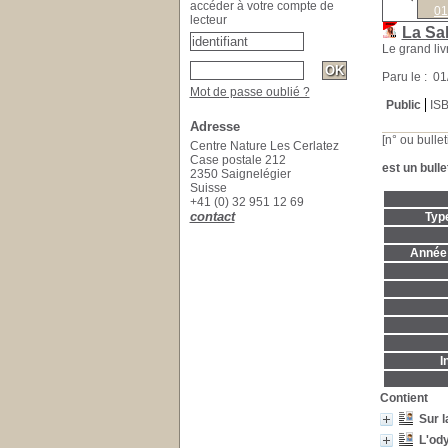
accéder à votre compte de
01
lecteur
La Sa
Le grand liv
Paru le : 0
Mot de passe oublié ?
Public
IS
Adresse
[n° ou bullet
Centre Nature Les Cerlatez
Case postale 212
est un bulle
2350 Saignelégier
Suisse
+41 (0) 32 951 12 69
contact
Typ
Année 
I
Contient
Sur l
L'od