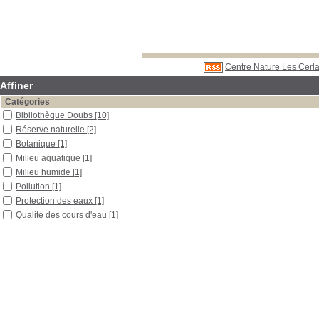
Centre Nature Les Cerla
Affiner
Catégories
Bibliothèque Doubs
[10]
Réserve naturelle
[2]
Botanique
[1]
Milieu aquatique
[1]
Milieu humide
[1]
Pollution
[1]
Protection des eaux
[1]
Qualité des cours d'eau
[1]
Rivière
[1]
Localisation
Libre accès
[8]
Section
Boîtes et classeurs
[1]
Plateforme Doubs
[7]