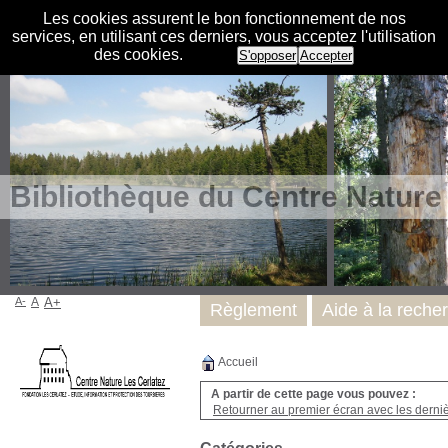
Les cookies assurent le bon fonctionnement de nos
services, en utilisant ces derniers, vous acceptez l'utilisation
des cookies.
S'opposer
Accepter
Bibliothèque du Centre Nature
A-
A
A+
Règlement
Aide à la reche
Accueil
A partir de cette page vous pouvez :
Retourner au premier écran avec les dernièr