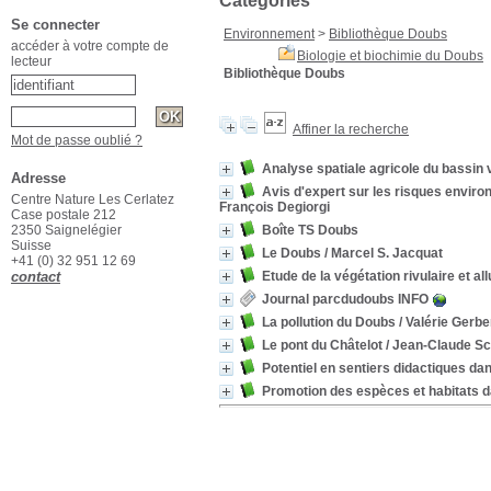
Catégories
Se connecter
Environnement
>
Bibliothèque Doubs
accéder à votre compte de
Biologie et biochimie du Doubs
lecteur
Bibliothèque Doubs
Affiner la recherche
Mot de passe oublié ?
Analyse spatiale agricole du bassin
Adresse
Avis d'expert sur les risques enviro
Centre Nature Les Cerlatez
François Degiorgi
Case postale 212
2350 Saignelégier
Boîte TS Doubs
Suisse
Le Doubs
/ Marcel S. Jacquat
+41 (0) 32 951 12 69
contact
Etude de la végétation rivulaire et a
Journal parcdudoubs INFO
La pollution du Doubs
/ Valérie Gerbe
Le pont du Châtelot
/ Jean-Claude Sc
Potentiel en sentiers didactiques d
Promotion des espèces et habitats d