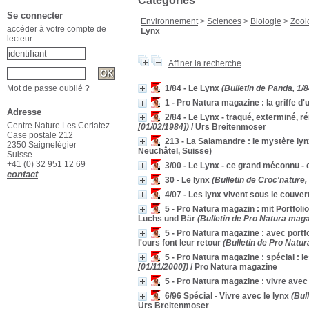
Catégories
Se connecter
Environnement
>
Sciences
>
Biologie
>
Zool
accéder à votre compte de
Lynx
lecteur
Affiner la recherche
Mot de passe oublié ?
1/84 - Le Lynx
(Bulletin de Panda, 1/8
1 - Pro Natura magazine : la griffe d
Adresse
2/84 - Le Lynx - traqué, exterminé, réin
Centre Nature Les Cerlatez
[01/02/1984])
/ Urs Breitenmoser
Case postale 212
213 - La Salamandre : le mystère ly
2350 Saignelégier
Neuchâtel, Suisse)
Suisse
+41 (0) 32 951 12 69
3/00 - Le Lynx - ce grand méconnu - 
contact
30 - Le lynx
(Bulletin de Croc'nature,
4/07 - Les lynx vivent sous le couver
5 - Pro Natura magazin : mit Portfoli
Luchs und Bär
(Bulletin de Pro Natura magaz
5 - Pro Natura magazine : avec portfol
l'ours font leur retour
(Bulletin de Pro Natur
5 - Pro Natura magazine : spécial : l
[01/11/2000])
/ Pro Natura magazine
5 - Pro Natura magazine : vivre ave
6/96 Spécial - Vivre avec le lynx
(Bull
Urs Breitenmoser