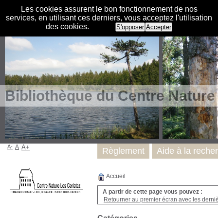
Les cookies assurent le bon fonctionnement de nos
services, en utilisant ces derniers, vous acceptez l'utilisation
des cookies.
S'opposer
Accepter
Bibliothèque du Centre Nature
A-
A
A+
Règlement
Aide à la reche
Accueil
A partir de cette page vous pouvez :
Retourner au premier écran avec les dernièr