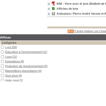
6/96 - Vivre avec le lynx
(Bulletin de
Affiches de lynx
Animatura
/ Pierre-André Varone
in 
Centre Nature Les Cerla
Affiner
Catégories
Lynx
[59]
Éducation à l'environnement
[11]
Loup
[11]
Expositions
[6]
Protection de l'environnement
[5]
Mammifères placentaires
[4]
Ours brun
[4]
Aigle royal
[2]
Aménagement du territoire
[2]
Biodiversité
[2]
Chat domestique
[2]
Chat sauvage
[2]
Parc national
[2]