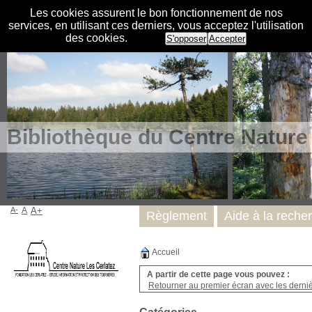
Les cookies assurent le bon fonctionnement de nos
services, en utilisant ces derniers, vous acceptez l'utilisation
des cookies.
S'opposer
Accepter
Bibliothèque du Centre Nature
A-
A
A+
Règlement
Aide à la reche
Accueil
A partir de cette page vous pouvez :
Retourner au premier écran avec les dernièr