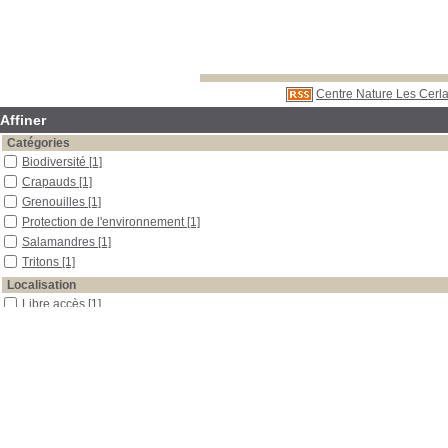
Centre Nature Les Cerla
Affiner
Catégories
Biodiversité
[1]
Crapauds
[1]
Grenouilles
[1]
Protection de l'environnement
[1]
Salamandres
[1]
Tritons
[1]
Localisation
Libre accès
[1]
Section
Périodiques
[1]
Date
2013
[1]
Auteur
Pro Natura magazine
[1]