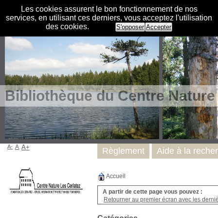
Les cookies assurent le bon fonctionnement de nos
services, en utilisant ces derniers, vous acceptez l'utilisation
des cookies.
S'opposer
Accepter
Bibliothèque du Centre Nature
A-
A
A+
Règlement
Aide à la reche
Accueil
A partir de cette page vous pouvez :
Retourner au premier écran avec les dernièr