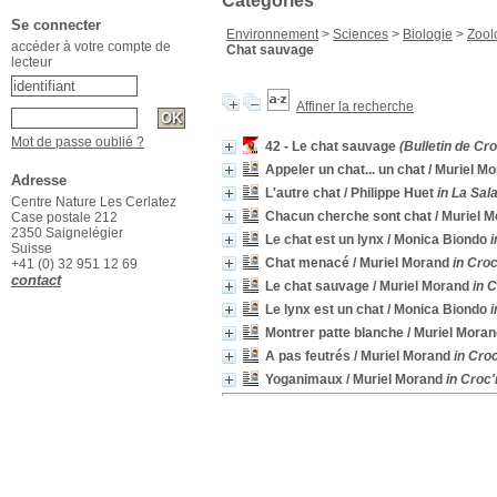
Catégories
Se connecter
Environnement
>
Sciences
>
Biologie
>
Zool
accéder à votre compte de
Chat sauvage
lecteur
Affiner la recherche
Mot de passe oublié ?
42 - Le chat sauvage
(Bulletin de Cro
Appeler un chat... un chat
/ Muriel M
Adresse
L'autre chat
/ Philippe Huet
in La Sal
Centre Nature Les Cerlatez
Chacun cherche sont chat
/ Muriel 
Case postale 212
2350 Saignelégier
Le chat est un lynx
/ Monica Biondo
i
Suisse
Chat menacé
/ Muriel Morand
in Croc
+41 (0) 32 951 12 69
contact
Le chat sauvage
/ Muriel Morand
in 
Le lynx est un chat
/ Monica Biondo
i
Montrer patte blanche
/ Muriel Moran
A pas feutrés
/ Muriel Morand
in Croc
Yoganimaux
/ Muriel Morand
in Croc'