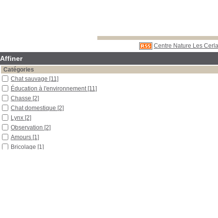
Centre Nature Les Cerla
Affiner
Catégories
Chat sauvage
[11]
Éducation à l'environnement
[11]
Chasse
[2]
Chat domestique
[2]
Lynx
[2]
Observation
[2]
Amours
[1]
Bricolage
[1]
Croyance
[1]
Disparition d'espèce
[1]
Écologie
[1]
Éthologie
[1]
Évolution
[1]
Pelage
[1]
Traces d'animaux
[1]