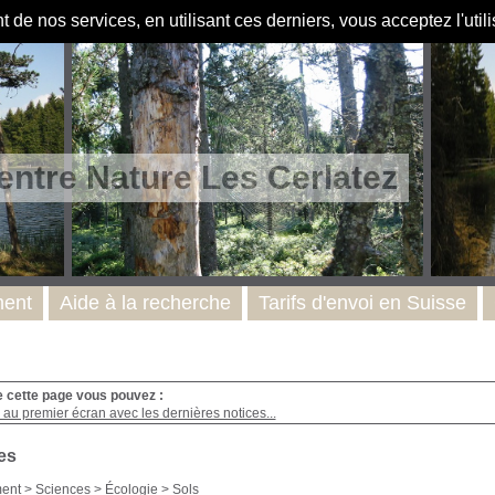
de nos services, en utilisant ces derniers, vous acceptez l'util
entre Nature Les Cerlatez
ent
Aide à la recherche
Tarifs d'envoi en Suisse
e cette page vous pouvez :
au premier écran avec les dernières notices...
es
ent
>
Sciences
>
Écologie
>
Sols