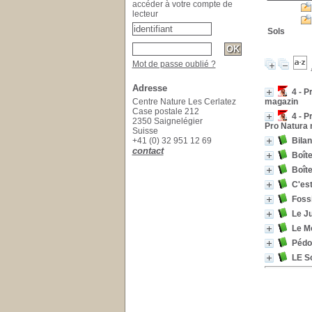
accéder à votre compte de
lecteur
Sols
Mot de passe oublié ?
Adresse
4 - P
Centre Nature Les Cerlatez
magazin
Case postale 212
4 - P
2350 Saignelégier
Pro Natura
Suisse
+41 (0) 32 951 12 69
Bilan
contact
Boît
Boîte
C'est
Foss
Le J
Le M
Pédol
LE S