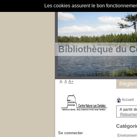
Les cookies assurent le bon fonctionnement 
Bibliothèque du C
A-
A
A+
Règlem
Accueil
A partir d
Retourner 
Catégori
Se connecter
Environnem