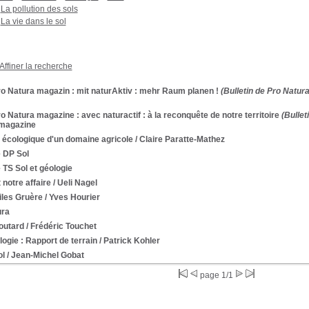
La pollution des sols
La vie dans le sol
Affiner la recherche
ro Natura magazin : mit naturAktiv : mehr Raum planen !
(Bulletin de Pro Natura
ro Natura magazine : avec naturactif : à la reconquête de notre territoire
(Bullet
 magazine
 écologique d'un domaine agricole
/ Claire Paratte-Mathez
e DP Sol
 TS Sol et géologie
 notre affaire
/ Ueli Nagel
iles Gruère
/ Yves Hourier
ura
outard
/ Frédéric Touchet
ogie : Rapport de terrain
/ Patrick Kohler
ol
/ Jean-Michel Gobat
page 1/1