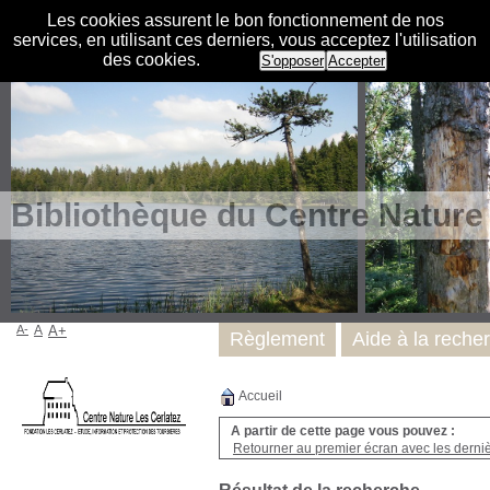
Les cookies assurent le bon fonctionnement de nos
services, en utilisant ces derniers, vous acceptez l'utilisation
des cookies.
S'opposer
Accepter
Bibliothèque du Centre Nature
A-
A
A+
Règlement
Aide à la reche
Accueil
A partir de cette page vous pouvez :
Retourner au premier écran avec les dernièr