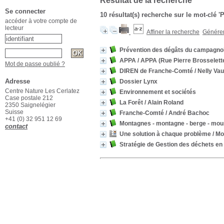
Résultat de la recherche
Se connecter
10 résultat(s) recherche sur le mot-clé '
accéder à votre compte de
lecteur
Affiner la recherche
Générer 
Prévention des dégâts du campagnol
APPA
/ APPA (Rue Pierre Brosselette
Mot de passe oublié ?
DIREN de Franche-Comté
/ Nelly Va
Adresse
Dossier Lynx
Centre Nature Les Cerlatez
Environnement et sociétés
Case postale 212
La Forêt
/ Alain Roland
2350 Saignelégier
Suisse
Franche-Comté
/ André Bachoc
+41 (0) 32 951 12 69
Montagnes - montagne - berge - mou
contact
Une solution à chaque problème
/ Mo
Stratégie de Gestion des déchets en