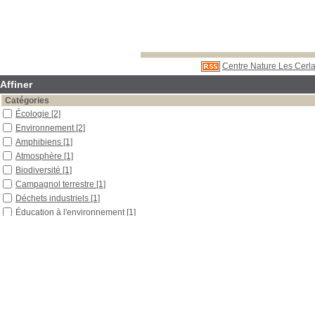
Centre Nature Les Cerla
Affiner
Catégories
Écologie
[2]
Environnement
[2]
Amphibiens
[1]
Atmosphère
[1]
Biodiversité
[1]
Campagnol terrestre
[1]
Déchets industriels
[1]
Éducation à l'environnement
[1]
Espace naturel
[1]
Forêt
[1]
Lynx
[1]
Menaces
[1]
Migration
[1]
Pollution
[1]
Pollution atmosphérique
[1]