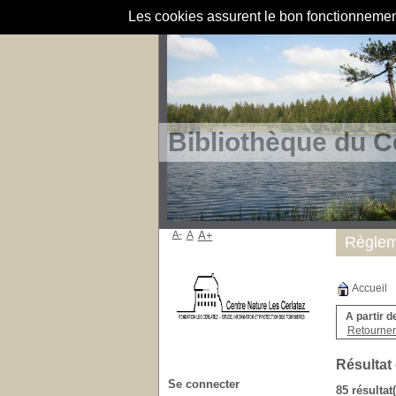
Les cookies assurent le bon fonctionnement 
Bibliothèque du C
A-
A
A+
Règlem
Accueil
A partir d
Retourner 
Résultat
Se connecter
85 résultat