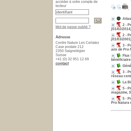
accéder à votre compte de
lecteur
Atlas
2 - P
Mot de passe oublié ?
[01/02/2014]
2 - P
Adresse
[01/03/2003]
Centre Nature Les Cerlatez
3 - P
Case postale 212
ans de Pro N
2350 Saignelégier
Suisse
Flux 
+41 (0) 32 951 12 69
bénéficiaire
contact
Géné
3 - P
réseau cent
La Bi
5 - P
magazine, 5
5 - P
Pro Natura