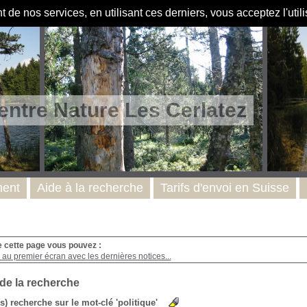
de nos services, en utilisant ces derniers, vous acceptez l'util
entre Nature Les Cerlatez
ent
Aide à la recherche
Tarifs d'envoi en Suisse
e cette page vous pouvez :
au premier écran avec les dernières notices...
 de la recherche
(s) recherche sur le mot-clé 'politique'