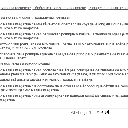
Affiner la recherche
Générer le flux rss de la recherche
Partager le résultat de ce
 de l'océan mondial
/ Jean-Michel Cousteau
ro Natura magazine : entre rêve et cauchemar : un voyage le long du Doubs
(Bul
)
/ Pro Natura magazine
ro Natura magazine : avec naturactif : politique & nature : attention danger !
(Bul
)
/ Pro Natura magazine
ortfolio : 100 [cent] ans de Pro Natura : partie 3 sur 5 : Pro Natura sur la scène p
atura, 3 [01/05/2009])
/ Portfolio
financiers de la politique agricole : analyse des principaux paiements de l'Etat 
s
/ Daniel Janett
ration verte
/ Raymond Pronier
ro Natura magazine : avec portfolio : les étapes principales de l'histoire de Pro 
enaire plein d'avenir
(Bulletin de Pro Natura magazine, 3 [01/05/2009])
/ Pro Na
odiversité est-elle encore naturelle ?
/ Jean-Paul Deléage
ro Natura magazine : la contrainte de la croissance économique détruit les res
 [01/10/2013])
/ Pro Natura magazine
ro Natura magazine : ville et campagne : un nouveau fossé en Suisse ?
(Bulleti
 magazine
page
/9