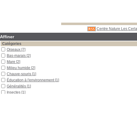
Centre Nature Les Cerla
Affiner
Catégories
Oiseaux
[7]
Bas-marais
[2]
Mare
[2]
Milieu humide
[2]
Chauve-souris
[1]
Éducation à l'environnement
[1]
Généralités
[1]
Insectes
[1]
Lépidoptères
[1]
Mammifères placentaires
[1]
Observation
[1]
Odonates
[1]
Rapport de stage (TS)
[1]
Ver luisant
[1]
Zone humide
[1]