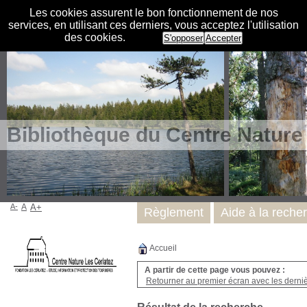
Les cookies assurent le bon fonctionnement de nos
services, en utilisant ces derniers, vous acceptez l'utilisation
des cookies.
S'opposer
Accepter
Bibliothèque du Centre Nature
A-
A
A+
Règlement
Aide à la reche
Accueil
A partir de cette page vous pouvez :
Retourner au premier écran avec les dernièr