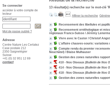
Résultat de la recherche
Se connecter
13 résultat(s) recherche sur le mot-clé
accéder à votre compte de
lecteur
Affiner la recherche
Générer 
Recensement des libellules et papill
Recensement ornithologique et missio
Mot de passe oublié ?
régionaux Franco-Suisse
/ Jérémy Lenorm
Vivre avec le Castor
/ Christof Angst
Adresse
L'affaire chauves-souris: variations
Centre Nature Les Cerlatez
Case postale 212
Compte rendu du premier recensement 
2350 Saignelégier
Neuchâtel)
/ Blaise Mulhauser
Suisse
Gestion des zones naturelles rapport
+41 (0) 32 951 12 69
contact
410 - Nos Oiseaux
(Bulletin de Nos O
414 - Nos Oiseaux
(Bulletin de Nos O
418 - Nos Oiseaux
(Bulletin de Nos O
Gestion des zones naturelles rappor