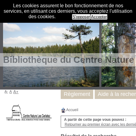
Les cookies assurent le bon fonctionnement de nos
services, en utilisant ces derniers, vous acceptez l'utilisation
des cookies.
S'opposer
Accepter
Bibliothèque du Centre Nature
A-
A
A+
Règlement
Aide à la reche
Accueil
A partir de cette page vous pouvez :
Retourner au premier écran avec les dernièr