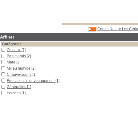
Centre Nature Les Cerla
Affiner
Catégories
Oiseaux
[7]
Bas-marais
[2]
Mare
[2]
Milieu humide
[2]
Chauve-souris
[1]
Éducation à l'environnement
[1]
Généralités
[1]
Insectes
[1]
Lépidoptères
[1]
Mammifères placentaires
[1]
Observation
[1]
Odonates
[1]
Rapport de stage (TS)
[1]
Ver luisant
[1]
Zone humide
[1]