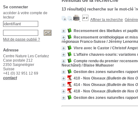
Résultat de la recherche
Se connecter
13 résultat(s) recherche sur le mot-clé 
accéder à votre compte de
lecteur
Affiner la recherche
Générer 
Recensement des libellules et papill
Recensement ornithologique et missio
Mot de passe oublié ?
régionaux Franco-Suisse
/ Jérémy Lenorm
Vivre avec le Castor
/ Christof Angst
Adresse
L'affaire chauves-souris: variations
Centre Nature Les Cerlatez
Case postale 212
Compte rendu du premier recensement 
2350 Saignelégier
Neuchâtel)
/ Blaise Mulhauser
Suisse
Gestion des zones naturelles rapport
+41 (0) 32 951 12 69
contact
410 - Nos Oiseaux
(Bulletin de Nos O
414 - Nos Oiseaux
(Bulletin de Nos O
418 - Nos Oiseaux
(Bulletin de Nos O
Gestion des zones naturelles rappor