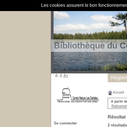
Les cookies assurent le bon fonctionnement 
Bibliothèque du C
A-
A
A+
Règlem
Accueil
A partir d
Retourner 
Résultat
Se connecter
2 résultat(