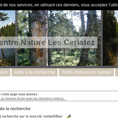
de nos services, en utilisant ces derniers, vous acceptez l'util
entre Nature Les Cerlatez
ent
Aide à la recherche
Tarifs d'envoi en Suisse
e cette page vous pouvez :
au premier écran avec les dernières notices...
 de la recherche
s) recherche sur le mot-clé 'ombellifère'