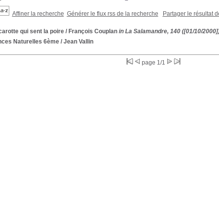
Affiner la recherche
Générer le flux rss de la recherche
Partager le résultat 
arotte qui sent la poire
/ François Couplan
in La Salamandre, 140 ([01/10/2000]
nces Naturelles 6ème
/ Jean Vallin
page 1/1