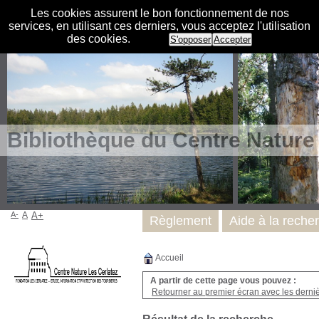
Les cookies assurent le bon fonctionnement de nos
services, en utilisant ces derniers, vous acceptez l'utilisation
des cookies.
S'opposer
Accepter
Bibliothèque du Centre Nature
A-
A
A+
Règlement
Aide à la reche
Accueil
A partir de cette page vous pouvez :
Retourner au premier écran avec les dernièr