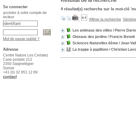
Résultat de la recherche
Se connecter
4 résultat(s) recherche sur le mot-clé 'm
accéder à votre compte de
lecteur
Affiner la recherche
Générer 
Les animaux des villes
/ Pierre Dar
Oiseaux des jardins
/ Francis Benoit
Mot de passe oublié ?
Sciences Naturelles 6ème
/ Jean Val
Adresse
La trappe à papillons
/ Christian Lavo
Centre Nature Les Cerlatez
Case postale 212
2350 Saignelégier
Suisse
+41 (0) 32 951 12 69
contact