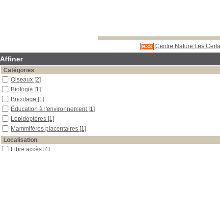
Centre Nature Les Cerla
Affiner
Catégories
Oiseaux
[2]
Biologie
[1]
Bricolage
[1]
Éducation à l'environnement
[1]
Lépidoptères
[1]
Mammifères placentaires
[1]
Localisation
Libre accès
[4]
Réserve
[1]
Section
Boîtes et classeurs
[1]
Outils pédagogiques
[2]
Périodiques
[1]
Réserve
[1]