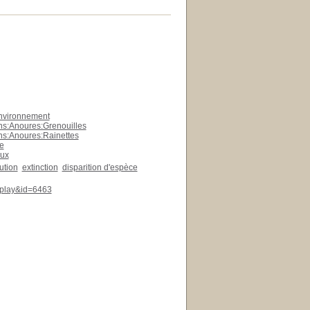
environnement
ns:Anoures:Grenouilles
ns:Anoures:Rainettes
e
eux
ution
extinction
disparition d'espèce
isplay&id=6463