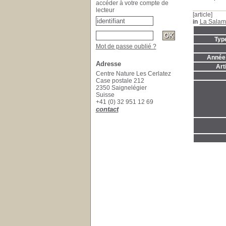
accéder à votre compte de
lecteur
[article]
in
La Salam
Typ
Mot de passe oublié ?
Année 
Adresse
Art
Centre Nature Les Cerlatez
Case postale 212
2350 Saignelégier
Suisse
+41 (0) 32 951 12 69
contact