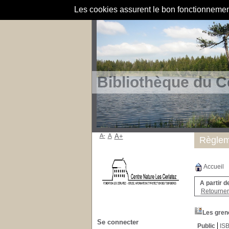
Les cookies assurent le bon fonctionnement 
Bibliothèque du C
A-
A
A+
Règlem
Accueil
A partir d
Retourner 
Les greno
Se connecter
Public
IS