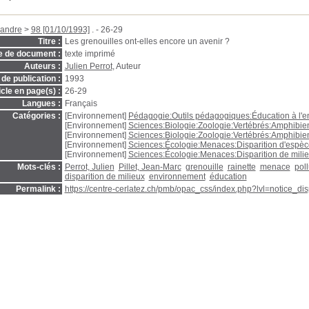
andre
>
98 [01/10/1993]
. - 26-29
Titre :
Les grenouilles ont-elles encore un avenir ?
e de document :
texte imprimé
Auteurs :
Julien Perrot
, Auteur
de publication :
1993
icle en page(s) :
26-29
Langues :
Français
Catégories :
[Environnement]
Pédagogie:Outils pédagogiques:Éducation à l'
[Environnement]
Sciences:Biologie:Zoologie:Vertébrés:Amphibie
[Environnement]
Sciences:Biologie:Zoologie:Vertébrés:Amphibie
[Environnement]
Sciences:Écologie:Menaces:Disparition d'espèc
[Environnement]
Sciences:Écologie:Menaces:Disparition de mili
Mots-clés :
Perrot, Julien
Pillet, Jean-Marc
grenouille
rainette
menace
poll
disparition de milieux
environnement
éducation
Permalink :
https://centre-cerlatez.ch/pmb/opac_css/index.php?lvl=notice_d