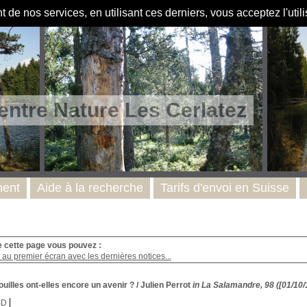
de nos services, en utilisant ces derniers, vous acceptez l'util
entre Nature Les Cerlatez
ent
Aide à la recherche
Tarifs d'envoi en Suisse
e cette page vous pouvez :
au premier écran avec les dernières notices...
uilles ont-elles encore un avenir ?
/ Julien Perrot
in La Salamandre, 98 ([01/10/
BD