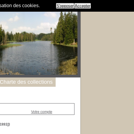
isation des cookies.
S'opposer
Accepter
Charte des collections
Votre compte
1993])