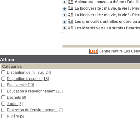
Animatura : nouveau thème : l'abeil
La biodiversité : ma vie, la vie !
/ Pie
La biodiversité : ma vie, la vie !
/ Pie
Les grenouilles ont-elles encore un a
Les lézards verts en sursis
/ Béatric
Centre Nature Les Cerla
Affiner
Catégories
Disparition de milieux
[24]
Disparition d'espèce
[18]
Biodiversité
[13]
Éducation à l'environnement
[13]
Déchets
[8]
Jardin
[8]
Protection de l'environnement
[8]
Rivière
[5]
Pollution
[4]
Réchauffement climatique
[4]
Effet de serre
[3]