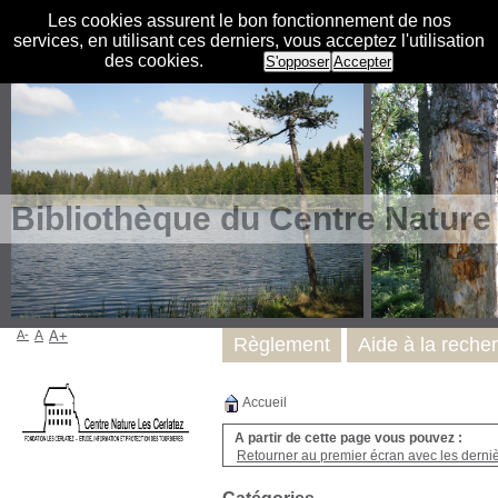
Les cookies assurent le bon fonctionnement de nos
services, en utilisant ces derniers, vous acceptez l'utilisation
des cookies.
S'opposer
Accepter
Bibliothèque du Centre Nature
A-
A
A+
Règlement
Aide à la reche
Accueil
A partir de cette page vous pouvez :
Retourner au premier écran avec les dernièr