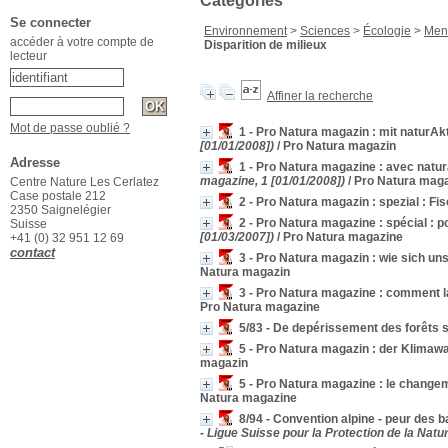
Catégories
Se connecter
Environnement
>
Sciences
>
Écologie
>
Men
accéder à votre compte de
Disparition de milieux
lecteur
Affiner la recherche
Mot de passe oublié ?
1 - Pro Natura magazin : mit naturAkt
[01/01/2008])
/ Pro Natura magazin
Adresse
1 - Pro Natura magazine : avec natura
magazine, 1 [01/01/2008])
/ Pro Natura mag
Centre Nature Les Cerlatez
Case postale 212
2 - Pro Natura magazin : spezial : Fi
2350 Saignelégier
2 - Pro Natura magazine : spécial : p
Suisse
[01/03/2007])
/ Pro Natura magazine
+41 (0) 32 951 12 69
contact
3 - Pro Natura magazin : wie sich uns 
Natura magazin
3 - Pro Natura magazine : comment la
Pro Natura magazine
5/83 - De depérissement des forêts 
5 - Pro Natura magazin : der Klimaw
magazin
5 - Pro Natura magazine : le change
Natura magazine
8/94 - Convention alpine - peur des b
- Ligue Suisse pour la Protection de la Nat