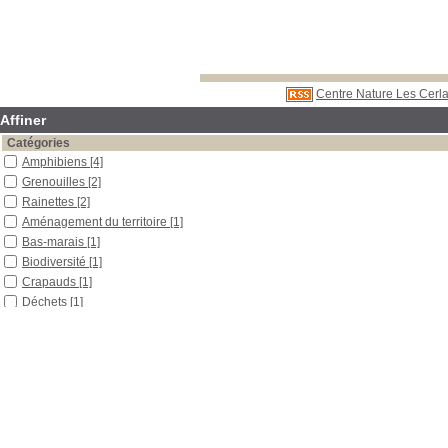
Centre Nature Les Cerla
Affiner
Catégories
Amphibiens
[4]
Grenouilles
[2]
Rainettes
[2]
Aménagement du territoire
[1]
Bas-marais
[1]
Biodiversité
[1]
Crapauds
[1]
Déchets
[1]
Disparition d'espèce
[1]
Disparition de milieux
[1]
Éducation à l'environnement
[1]
Jardin
[1]
Protection de l'environnement
[1]
Salamandres
[1]
Localisation