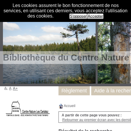
Les cookies assurent le bon fonctionnement de nos
services, en utilisant ces derniers, vous acceptez l'utilisation
des cookies.
S'opposer
Accepter
Bibliothèque du Centre Nature
A-
A
A+
Règlement
Aide à la reche
Accueil
A partir de cette page vous pouvez :
Retourner au premier écran avec les dernièr