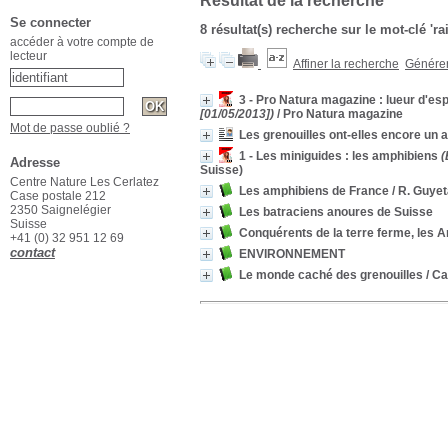
Résultat de la recherche
Se connecter
8 résultat(s) recherche sur le mot-clé 'ra
accéder à votre compte de
lecteur
Affiner la recherche
Générer 
3 - Pro Natura magazine : lueur d'es
[01/05/2013])
/ Pro Natura magazine
Mot de passe oublié ?
Les grenouilles ont-elles encore un a
1 - Les miniguides : les amphibiens
(
Adresse
Suisse)
Centre Nature Les Cerlatez
Les amphibiens de France
/ R. Guyet
Case postale 212
2350 Saignelégier
Les batraciens anoures de Suisse
Suisse
Conquérents de la terre ferme, les 
+41 (0) 32 951 12 69
contact
ENVIRONNEMENT
Le monde caché des grenouilles
/ Ca