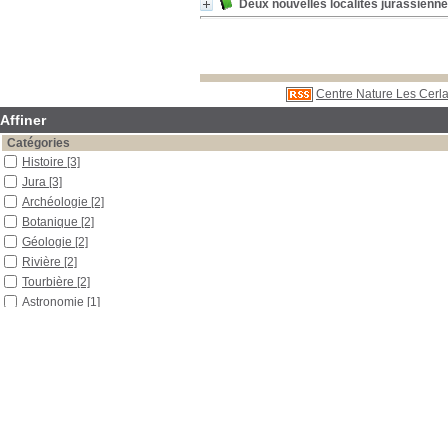
Deux nouvelles localités jurassienne
Centre Nature Les Cerla
Affiner
Catégories
Histoire
[3]
Jura
[3]
Archéologie
[2]
Botanique
[2]
Géologie
[2]
Rivière
[2]
Tourbière
[2]
Astronomie
[1]
Biologie
[1]
Contes et légendes
[1]
Écologie
[1]
Hydrologie
[1]
Lépidoptères
[1]
Oiseaux
[1]
Qualité de l'eau
[1]