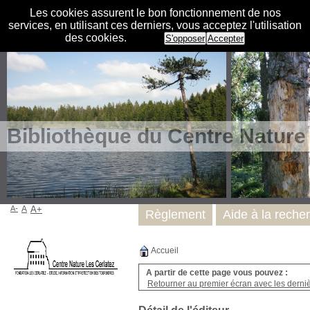
Les cookies assurent le bon fonctionnement de nos
services, en utilisant ces derniers, vous acceptez l'utilisation
des cookies.
S'opposer
Accepter
Bibliothèque du Centre Nature
A-
A
A+
Règlement
Aide à la reche
Accueil
A partir de cette page vous pouvez :
Retourner au premier écran avec les dernièr