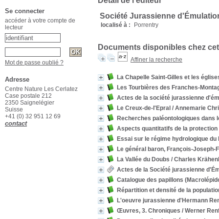
Détail de l'éditeur
Se connecter
Société Jurassienne d'Émulatio
accéder à votre compte de
localisé à :
Porrentry
lecteur
Documents disponibles chez cet
Affiner la recherche
Mot de passe oublié ?
La Chapelle Saint-Gilles et les églis
Adresse
Les Tourbières des Franches-Montagn
Centre Nature Les Cerlatez
Case postale 212
Actes de la société jurassienne d'ém
2350 Saignelégier
Le Creux-de-l'Epral
/ Annemarie Chris
Suisse
+41 (0) 32 951 12 69
Recherches paléontologiques dans l
contact
Aspects quantitatifs de la protectio
Essai sur le régime hydrologique du
Le général baron, François-Joseph-F
La Vallée du Doubs
/ Charles Krähen
Actes de la Société jurassienne d'É
Catalogue des papillons (Macrolépido
Répartition et densité de la populati
L'oeuvre jurassienne d'Hermann Re
Œuvres, 3. Chroniques
/ Werner Ren