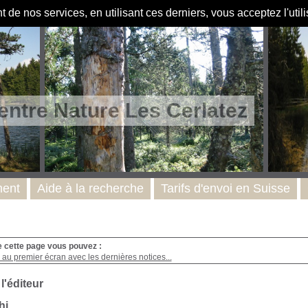
de nos services, en utilisant ces derniers, vous acceptez l'util
entre Nature Les Cerlatez
ent
Aide à la recherche
Tarifs d'envoi en Suisse
e cette page vous pouvez :
au premier écran avec les dernières notices...
 l'éditeur
hi