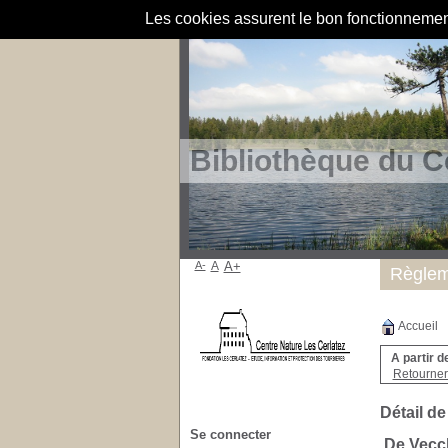
Les cookies assurent le bon fonctionnement 
Bibliothèque du C
A-
A
A+
Règlem
Accueil
A partir d
Retourner 
Détail de
Se connecter
De Vecc