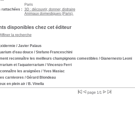
Paris
 rattachées :
3D : découvrir, donner, distraire
Animaux domestiques (Paris).
s disponibles chez cet éditeur
Affiner la recherche
axidermie
/ Javier Palaus
quarium d'eau douce
/ Stefano Franceschini
ent reconnaître les meilleurs champignons comestibles
/ Gianernesto Leoni
rrarium et l'aquaterrarium
/ Vincenzo Ferri
connaître les araignées
/ Yves Masiac
tes carnivores
/ Gérard Blondeau
eux en plein air
/ B. Vinella
page 1/1