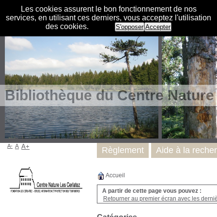
Les cookies assurent le bon fonctionnement de nos
services, en utilisant ces derniers, vous acceptez l'utilisation
des cookies.
S'opposer
Accepter
Bibliothèque du Centre Nature
A-
A
A+
Règlement
Aide à la reche
Accueil
A partir de cette page vous pouvez :
Retourner au premier écran avec les dernièr