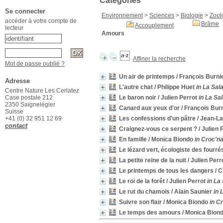
Catégories
Se connecter
Environnement
>
Sciences
>
Biologie
>
Zool
accéder à votre compte de
Brâme
Accouplement
lecteur
Amours
Affiner la recherche
Mot de passe oublié ?
Un air de printemps
/ François Burni
Adresse
L'autre chat
/ Philippe Huet
in La Sal
Centre Nature Les Cerlatez
Case postale 212
Le baron noir
/ Julien Perrot
in La Sa
2350 Saignelégier
Canard aux yeux d'or
/ François Bur
Suisse
+41 (0) 32 951 12 69
Les confessions d'un pâtre
/ Jean-L
contact
Craignez-vous ce serpent ?
/ Julien 
En famille
/ Monica Biondo
in Croc'na
Le lézard vert, écologiste des fourré
La petite reine de la nuit
/ Julien Perr
Le printemps de tous les dangers
/ C
Le roi de la forêt
/ Julien Perrot
in La
Le rut du chamois
/ Alain Saunier
in 
Suivre son flair
/ Monica Biondo
in C
Le temps des amours
/ Monica Bion