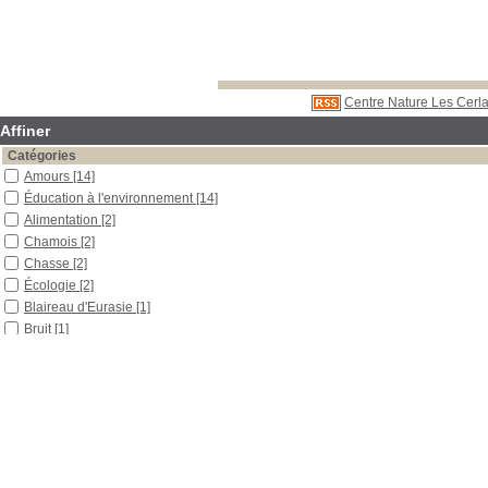
Centre Nature Les Cerla
Affiner
Catégories
Amours
[14]
Éducation à l'environnement
[14]
Alimentation
[2]
Chamois
[2]
Chasse
[2]
Écologie
[2]
Blaireau d'Eurasie
[1]
Bruit
[1]
Cerf élaphe
[1]
Chant
[1]
Chat sauvage
[1]
Corvidés
[1]
Crapaud commun
[1]
Croyance
[1]
Disparition d'espèce
[1]