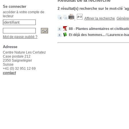
Résultat de la recherche
Se connecter
2 résultat(s) recherche sur le mot-clé 'ag
accéder à votre compte de
lecteur
Affiner la recherche
Générer 
88 - Plantes alimentaires et civilisat
Et déjà des hommes...
/ Laurence-Isa
Mot de passe oublié ?
Adresse
Centre Nature Les Cerlatez
Case postale 212
2350 Saignelégier
Suisse
+41 (0) 32 951 12 69
contact