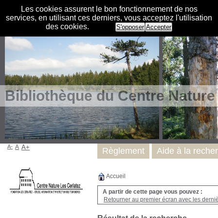
Les cookies assurent le bon fonctionnement de nos
services, en utilisant ces derniers, vous acceptez l'utilisation
des cookies.
S'opposer
Accepter
Bibliothèque du Centre Nature
A-
A
A+
Règlement
Aide à la reche
Accueil
A partir de cette page vous pouvez :
Retourner au premier écran avec les dernièr