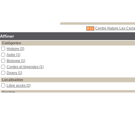
Centre Nature Les Cerla
Affiner
Catégories
Histoire
[2]
Autre
[1]
Biologie
[1]
Contes et légendes
[1]
Divers
[1]
Localisation
Libre accès
[2]
Section
Boîtes et classeurs
[1]
Périodiques
[1]
Date
2009
[1]
2002
[1]
Auteur