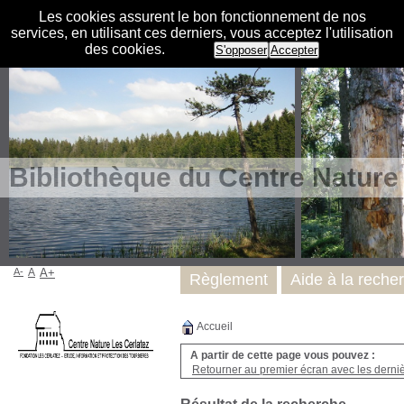
Les cookies assurent le bon fonctionnement de nos
services, en utilisant ces derniers, vous acceptez l'utilisation
des cookies.
S'opposer
Accepter
Bibliothèque du Centre Nature
A-
A
A+
Règlement
Aide à la reche
Accueil
A partir de cette page vous pouvez :
Retourner au premier écran avec les dernièr