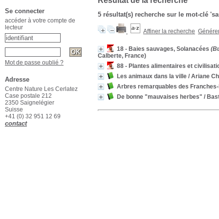
Résultat de la recherche
Se connecter
5 résultat(s) recherche sur le mot-clé '
accéder à votre compte de
lecteur
Affiner la recherche
Générer 
18 - Baies sauvages, Solanacées
(Bu
Calberte, France)
Mot de passe oublié ?
88 - Plantes alimentaires et civilisat
Les animaux dans la ville
/ Ariane Ch
Adresse
Arbres remarquables des Franches
Centre Nature Les Cerlatez
Case postale 212
De bonne "mauvaises herbes"
/ Bas
2350 Saignelégier
Suisse
+41 (0) 32 951 12 69
contact