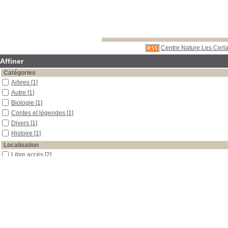
Centre Nature Les Cerla
Affiner
Catégories
Arbres
[1]
Autre
[1]
Biologie
[1]
Contes et légendes
[1]
Divers
[1]
Histoire
[1]
Localisation
Libre accès
[2]
Section
Périodiques
[2]
Date
2009
[1]
2002
[1]
Auteur