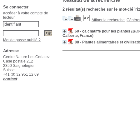
Résultat de la recherche
Se connecter
2 résultat(s) recherche sur le mot-clé 'ri
accéder à votre compte de
lecteur
Affiner la recherche
Générer 
60 - ça chauffe pour les plantes
(Bull
Calberte, France)
Mot de passe oublié ?
88 - Plantes alimentaires et civilisat
Adresse
Centre Nature Les Cerlatez
Case postale 212
2350 Saignelégier
Suisse
+41 (0) 32 951 12 69
contact