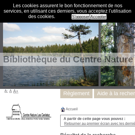
Les cookies assurent le bon fonctionnement de nos
services, en utilisant ces derniers, vous acceptez l'utilisation
des cookies.
S'opposer
Accepter
Bibliothèque du Centre Nature
A-
A
A+
Règlement
Aide à la reche
Accueil
A partir de cette page vous pouvez :
Retourner au premier écran avec les dernièr