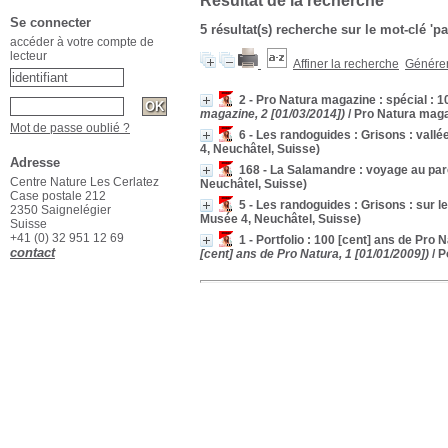
Résultat de la recherche
Se connecter
5 résultat(s) recherche sur le mot-clé 'p
accéder à votre compte de
lecteur
Affiner la recherche
Générer 
2 - Pro Natura magazine : spécial : 
magazine, 2 [01/03/2014])
/ Pro Natura mag
Mot de passe oublié ?
6 - Les randoguides : Grisons : vall
4, Neuchâtel, Suisse)
Adresse
168 - La Salamandre : voyage au par
Centre Nature Les Cerlatez
Neuchâtel, Suisse)
Case postale 212
5 - Les randoguides : Grisons : sur l
2350 Saignelégier
Musée 4, Neuchâtel, Suisse)
Suisse
+41 (0) 32 951 12 69
1 - Portfolio : 100 [cent] ans de Pro N
contact
[cent] ans de Pro Natura, 1 [01/01/2009])
/ P