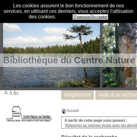
Les cookies assurent le bon fonctionnement de nos
services, en utilisant ces derniers, vous acceptez l'utilisation
des cookies.
S'opposer
Accepter
Bibliothèque du Centre Nature
A-
A
A+
Règlement
Aide à la reche
Accueil
A partir de cette page vous pouvez :
Retourner au premier écran avec les dernièr