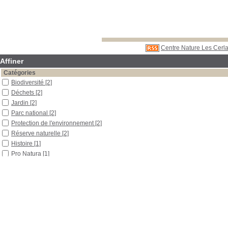
Centre Nature Les Cerla
Affiner
Catégories
Biodiversité
[2]
Déchets
[2]
Jardin
[2]
Parc national
[2]
Protection de l'environnement
[2]
Réserve naturelle
[2]
Histoire
[1]
Pro Natura
[1]
Localisation
Libre accès
[5]
Section
Documentaires
[2]
Périodiques
[3]
Date