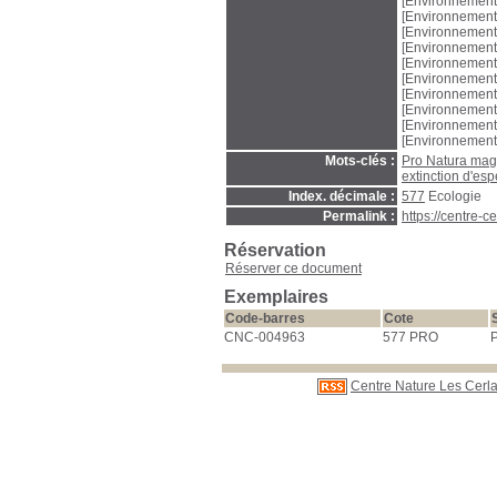
[Environnement
[Environnement
[Environnement
[Environnement
[Environnement
[Environnement
[Environnement
[Environnement
[Environnement
[Environnement
Mots-clés :
Pro Natura mag
extinction d'es
Index. décimale :
577
Ecologie
Permalink :
https://centre-
Réservation
Réserver ce document
Exemplaires
Code-barres
Cote
CNC-004963
577 PRO
P
Centre Nature Les Cerla