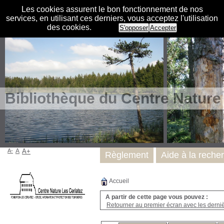
Les cookies assurent le bon fonctionnement de nos
services, en utilisant ces derniers, vous acceptez l'utilisation
des cookies.
S'opposer
Accepter
Bibliothèque du Centre Nature
A-
A
A+
Règlement
Aide à la reche
Accueil
A partir de cette page vous pouvez :
Retourner au premier écran avec les dernièr