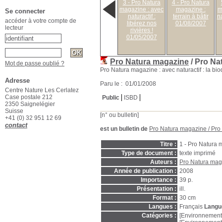
3 - Pro Natura
4 - Pro Natura
magazine : avec
magazine :
m
Se connecter
naturactif :
terrain à bâtir
na
accéder à votre compte de
libérez nos
01/08/2007
lecteur
rivières !
01/05/2007
Pro Natura magazine
/ Pro Na
Mot de passe oublié ?
Pro Natura magazine : avec naturactif : la bio
Adresse
Paru le : 01/01/2008
Centre Nature Les Cerlatez
Case postale 212
Public
ISBD
2350 Saignelégier
Suisse
[n° ou bulletin]
+41 (0) 32 951 12 69
contact
est un bulletin de
Pro Natura magazine
/ Pro
Titre :
1 - Pro Natura m
Type de document :
texte imprimé
Auteurs :
Pro Natura mag
Année de publication :
2008
Importance :
39 p.
Présentation :
ill.
Format :
30 cm
Langues :
Français
Langue
Catégories :
[Environnement