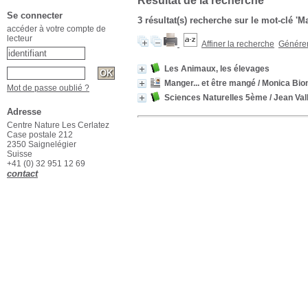
Résultat de la recherche
Se connecter
3 résultat(s) recherche sur le mot-clé 'M
accéder à votre compte de
lecteur
Affiner la recherche
Générer 
Les Animaux, les élevages
Manger... et être mangé
/ Monica Bio
Mot de passe oublié ?
Sciences Naturelles 5ème
/ Jean Val
Adresse
Centre Nature Les Cerlatez
Case postale 212
2350 Saignelégier
Suisse
+41 (0) 32 951 12 69
contact