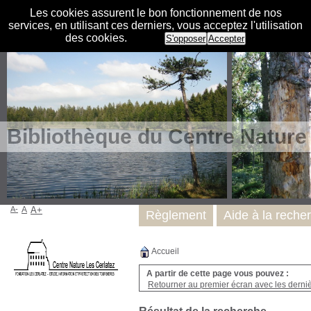
Les cookies assurent le bon fonctionnement de nos
services, en utilisant ces derniers, vous acceptez l'utilisation
des cookies.
S'opposer
Accepter
Bibliothèque du Centre Nature
A-
A
A+
Règlement
Aide à la reche
Accueil
A partir de cette page vous pouvez :
Retourner au premier écran avec les dernièr