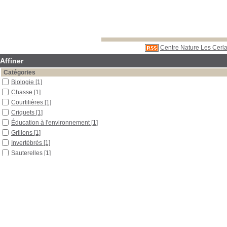
Centre Nature Les Cerla
Affiner
Catégories
Biologie
[1]
Chasse
[1]
Courtilières
[1]
Criquets
[1]
Éducation à l'environnement
[1]
Grillons
[1]
Invertébrés
[1]
Sauterelles
[1]
Tétrix
[1]
Vertébrés
[1]
Localisation
Libre accès
[3]
Section
Outils pédagogiques
[2]
Périodiques
[1]