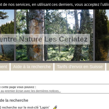
de nos services, en utilisant ces derniers, vous acceptez l'util
entre Nature Les Cerlatez
ent
Aide à la recherche
Tarifs d'envoi en Suisse
e cette page vous pouvez :
au premier écran avec les dernières notices...
 de la recherche
s) recherche sur le mot-clé 'Lapin'