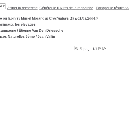
Affiner la recherche
Générer le flux rss de la recherche
Partager le résultat 
e ou lapin ?
/ Muriel Morand
in Croc'nature, 19 ([01/03/2004])
Animaux, les élevages
 campagne
/ Étienne Van Den Driessche
nces Naturelles 6ème
/ Jean Vallin
page 1/1