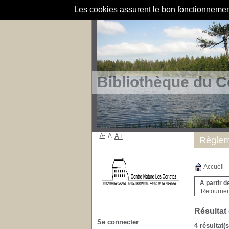
Les cookies assurent le bon fonctionnement 
Bibliothèque du C
A-
A
A+
Règlem
Accueil
A partir d
Retourner 
Résultat
Se connecter
4 résultat(