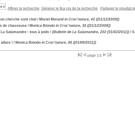
Affiner la recherche
Générer le flux rss de la recherche
Partager le résultat 
un cherche sont chat
/ Muriel Morand
in Croc'nature, 42 ([01/12/2009])
s de chasseuse
/ Monica Biondo
in Croc'nature, 38 ([01/12/2008])
 La Salamandre : tous à poils !
(Bulletin de La Salamandre, 202 [01/02/2011])
/ 
 allure !
/ Monica Biondo
in Croc'nature, 48 ([01/06/2011])
page 1/1