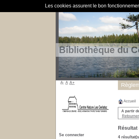
Les cookies assurent le bon fonctionnement 
Bibliothèque du C
A-
A
A+
Règlem
Accueil
A partir d
Retourner 
Résultat
Se connecter
4 résultat(