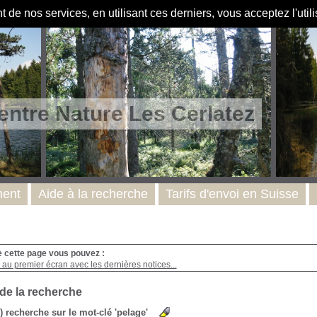
de nos services, en utilisant ces derniers, vous acceptez l'util
entre Nature Les Cerlatez
ent
Aide à la recherche
Tarifs d'envoi en Suisse
e cette page vous pouvez :
au premier écran avec les dernières notices...
 de la recherche
s) recherche sur le mot-clé 'pelage'