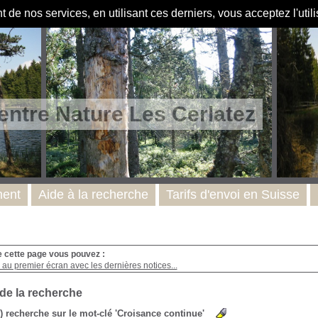
de nos services, en utilisant ces derniers, vous acceptez l'util
entre Nature Les Cerlatez
ent
Aide à la recherche
Tarifs d'envoi en Suisse
e cette page vous pouvez :
au premier écran avec les dernières notices...
 de la recherche
s) recherche sur le mot-clé 'Croisance continue'