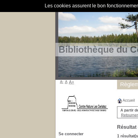
Les cookies assurent le bon fonctionnement 
Bibliothèque du C
A-
A
A+
Règlem
Accueil
A partir d
Retourner 
Résultat
Se connecter
1 résultat(