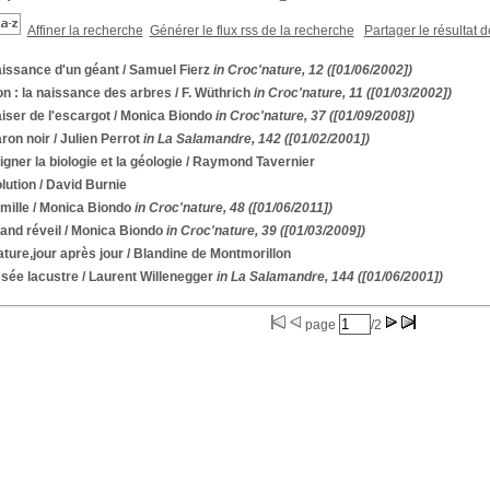
Affiner la recherche
Générer le flux rss de la recherche
Partager le résultat 
aissance d'un géant
/ Samuel Fierz
in Croc'nature, 12 ([01/06/2002])
n : la naissance des arbres
/ F. Wüthrich
in Croc'nature, 11 ([01/03/2002])
iser de l'escargot
/ Monica Biondo
in Croc'nature, 37 ([01/09/2008])
ron noir
/ Julien Perrot
in La Salamandre, 142 ([01/02/2001])
gner la biologie et la géologie
/ Raymond Tavernier
lution
/ David Burnie
mille
/ Monica Biondo
in Croc'nature, 48 ([01/06/2011])
and réveil
/ Monica Biondo
in Croc'nature, 39 ([01/03/2009])
ture,jour après jour
/ Blandine de Montmorillon
sée lacustre
/ Laurent Willenegger
in La Salamandre, 144 ([01/06/2001])
page
/2