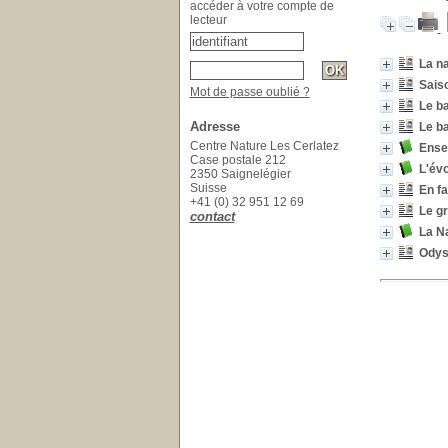
accéder à votre compte de
lecteur
La n
Saiso
Mot de passe oublié ?
Le ba
Adresse
Le ba
Centre Nature Les Cerlatez
Ensei
Case postale 212
L'évo
2350 Saignelégier
Suisse
En fa
+41 (0) 32 951 12 69
Le gr
contact
La Na
Odys