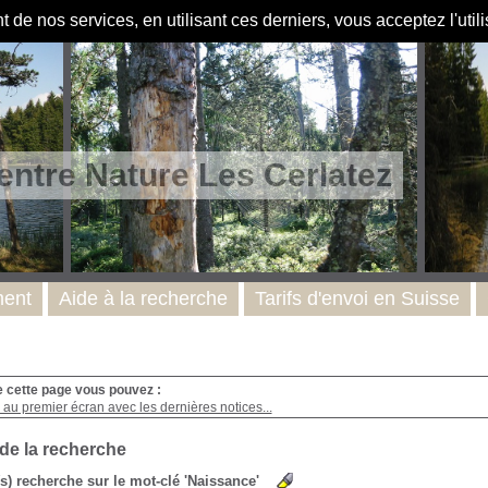
de nos services, en utilisant ces derniers, vous acceptez l'util
entre Nature Les Cerlatez
ent
Aide à la recherche
Tarifs d'envoi en Suisse
e cette page vous pouvez :
au premier écran avec les dernières notices...
 de la recherche
(s) recherche sur le mot-clé 'Naissance'