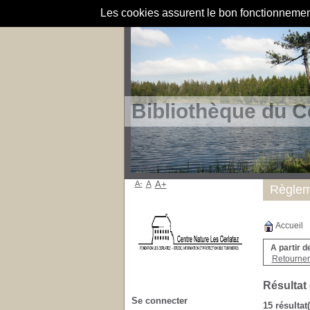
Les cookies assurent le bon fonctionnement 
Bibliothèque du C
A-
A
A+
Règlem
Accueil
A partir d
Retourner 
Résultat
Se connecter
15 résultat